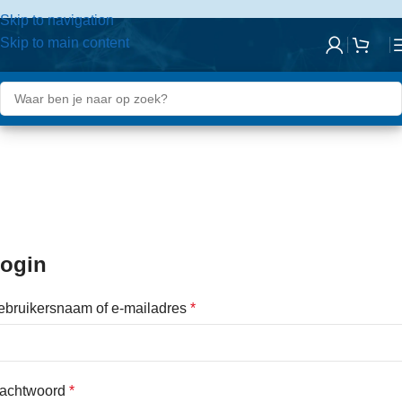
Skip to navigation
Skip to main content
Mijn account
ogin
ebruikersnaam of e-mailadres
*
achtwoord
*