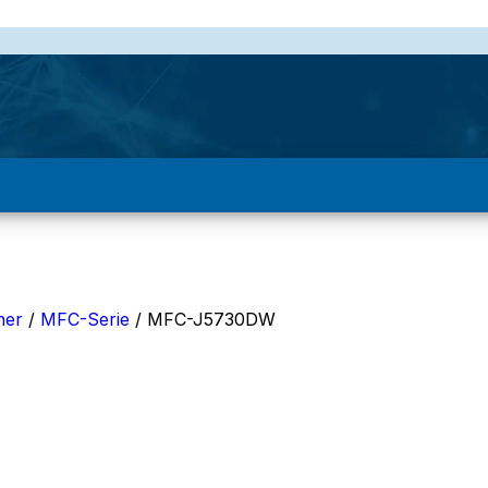
e voor bedrijven & particulieren.
n persoonlijke service, uitstekende afwerking & 20+ jaar e
her
/
MFC-Serie
/
MFC-J5730DW