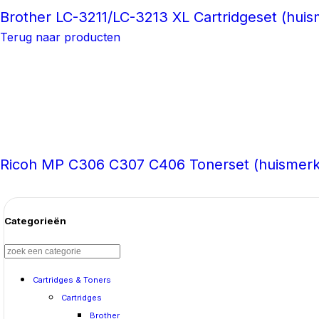
Contact
Brother LC-3211/LC-3213 XL Cartridgeset (hui
Algemene voorwaarden
Terug naar producten
Privacyverklaring
Disclaimer
Cookiebeleid
"Hier vind je de belangrijkste voorwaarden en inform
Wij zijn altijd open en transparant & informeren je 
Ricoh MP C306 C307 C406 Tonerset (huismer
Categorieën
Cartridges & Toners
Cartridges
Brother