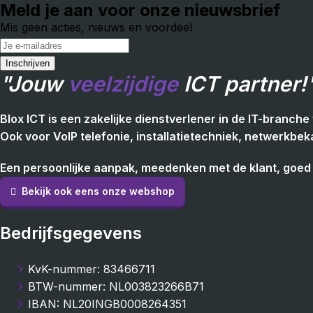
Meld je aan voor onze nieuwsbrief
Mis geen acties, nieuws en voordeel
"Jouw
veelzijdige
ICT partner!
Blox ICT is een zakelijke dienstverlener in de IT-branc
Ook voor VoIP telefonie, installatietechniek, netwerkbek
Een persoonlijke aanpak, meedenken met de klant, goed 
Bekijk ook eens onze webshop
Bedrijfsgegevens
KvK-nummer: 83466711
BTW-nummer: NL003823266B71
IBAN: NL20INGB0008264351