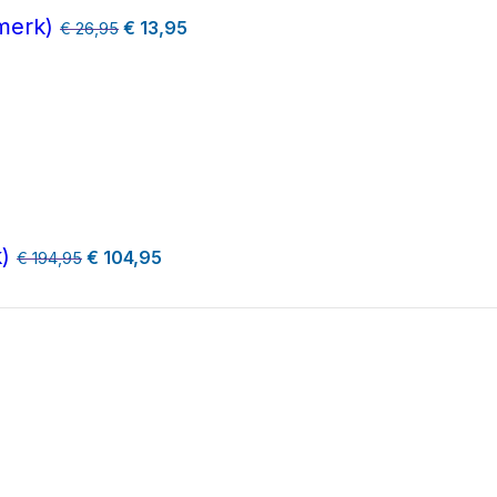
smerk)
€
13,95
€
26,95
atatie over onze diverse dienstverlening.
zoveel mogelijk voor een goede samenwerking."
k)
€
104,95
€
194,95