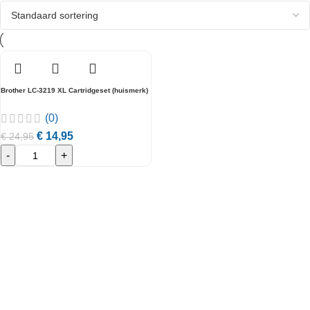
Brother LC-3219 XL Cartridgeset (huismerk)
(0)
€
14,95
€
24,95
-
+