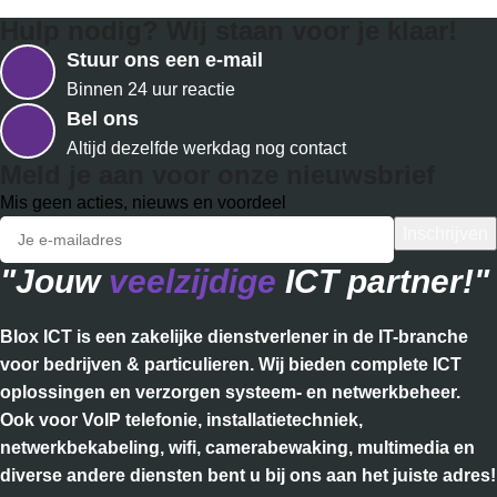
Hulp nodig? Wij staan voor je klaar!
Stuur ons een e-mail
Binnen 24 uur reactie
Bel ons
Altijd dezelfde werkdag nog contact
Meld je aan voor onze nieuwsbrief
Mis geen acties, nieuws en voordeel
"Jouw
veelzijdige
ICT partner!"
Blox ICT is een zakelijke dienstverlener in de IT-branche
voor bedrijven & particulieren. Wij bieden complete ICT
oplossingen en verzorgen systeem- en netwerkbeheer.
Ook voor VoIP telefonie, installatietechniek,
netwerkbekabeling, wifi, camerabewaking, multimedia en
diverse andere diensten bent u bij ons aan het juiste adres!