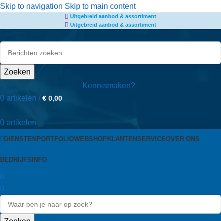
de
Skip to navigation
Skip to main content
Uitgebreid aanbod & assortiment
inhoud
Uitgebreid aanbod & assortiment
Zoeken
Kennismaken?
0
artikelen
/
€
0,00
0
artikelen
DIENSTEN
PORTFOLIO
WEBSHOP
KLANTENSERVICE
OVER ONS
BEDRIJFSINFO
0
0