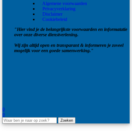
Algemene voorwaarden
Privacyverklaring
Disclaimer
Cookiebeleid
"Hier vind je de belangrijkste voorwaarden en informatatie
over onze diverse dienstverlening.
Wij zijn altijd open en transparant & informeren je zoveel
mogelijk voor een goede samenwerking."
0
0
Zoeken