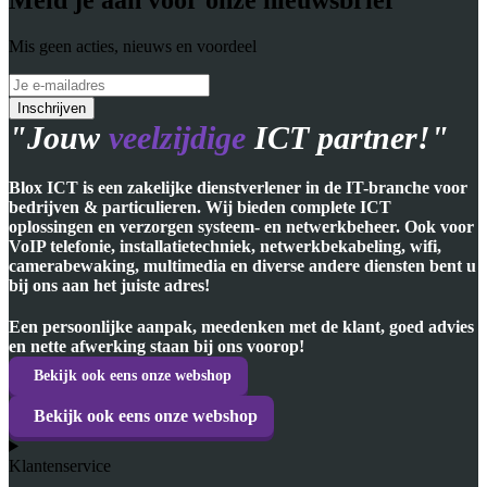
Mis geen acties, nieuws en voordeel
"Jouw
veelzijdige
ICT partner!"
Blox ICT is een zakelijke dienstverlener in de IT-branche voor
bedrijven & particulieren. Wij bieden complete ICT
oplossingen en verzorgen systeem- en netwerkbeheer. Ook voor
VoIP telefonie, installatietechniek, netwerkbekabeling, wifi,
camerabewaking, multimedia en diverse andere diensten bent u
bij ons aan het juiste adres!
Een persoonlijke aanpak, meedenken met de klant, goed advies
en nette afwerking staan bij ons voorop!
Bekijk ook eens onze webshop
Bekijk ook eens onze webshop
Klantenservice