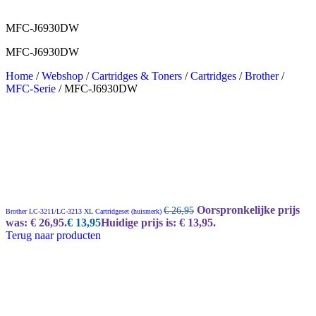
MFC-J6930DW
MFC-J6930DW
Home
/
Webshop
/
Cartridges & Toners
/
Cartridges
/
Brother
/
MFC-Serie
/
MFC-J6930DW
Oorspronkelijke prijs
€
26,95
Brother LC-3211/LC-3213 XL Cartridgeset (huismerk)
was: € 26,95.
€
13,95
Huidige prijs is: € 13,95.
Terug naar producten