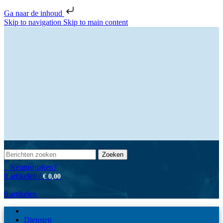
Ga naar de inhoud
Skip to navigation
Skip to main content
Zoeken
Kennismaken?
0
artikelen
/
€
0,00
0
artikelen
Diensten