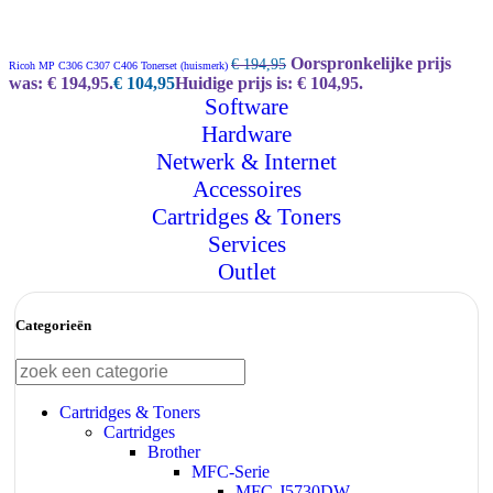
Oorspronkelijke prijs
€
194,95
Ricoh MP C306 C307 C406 Tonerset (huismerk)
was: € 194,95.
€
104,95
Huidige prijs is: € 104,95.
Software
Hardware
Netwerk & Internet
Accessoires
Cartridges & Toners
Services
Outlet
Categorieën
Cartridges & Toners
Cartridges
Brother
MFC-Serie
MFC-J5730DW