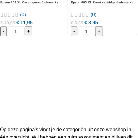
Epson 603 XL Cartridgeset (huismerk)
Epson 603 XL Zwart cartridge (huismerk)
(0)
(0)
€
11,95
€
3,95
€
19,95
€
5,95
-
+
-
+
Op deze pagina's vindt je de categoriën uit onze webshop in
één overzicht. Wij hebben een ruim assortiment en blijven dit