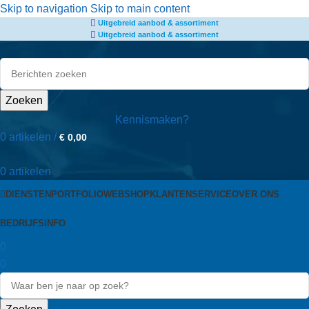
de
Skip to navigation
Skip to main content
Uitgebreid aanbod & assortiment
inhoud
Uitgebreid aanbod & assortiment
Zoeken
Kennismaken?
0
artikelen
/
€
0,00
0
artikelen
DIENSTEN
PORTFOLIO
WEBSHOP
KLANTENSERVICE
OVER ONS
BEDRIJFSINFO
0
0