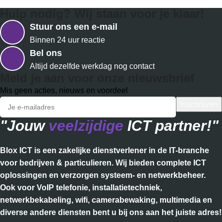
Hulp nodig? Wij staan voor je klaar!
Stuur ons een e-mail
Binnen 24 uur reactie
Bel ons
Altijd dezelfde werkdag nog contact
Meld je aan voor onze nieuwsbrief
Mis geen acties, nieuws en voordeel
"Jouw
veelzijdige
ICT partner!"
Blox ICT is een zakelijke dienstverlener in de IT-branche
voor bedrijven & particulieren. Wij bieden complete ICT
oplossingen en verzorgen systeem- en netwerkbeheer.
Ook voor VoIP telefonie, installatietechniek,
netwerkbekabeling, wifi, camerabewaking, multimedia en
diverse andere diensten bent u bij ons aan het juiste adres!