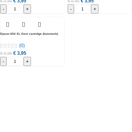
€
3,95
€
3,95
€
5,95
€
5,95
-
+
-
+
Epson 604 XL Geel cartridge (huismerk)
(0)
€
3,95
€
5,95
-
+