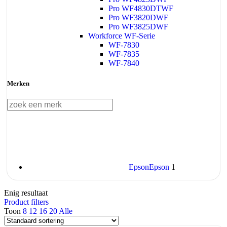
Pro WF4830DTWF
Pro WF3820DWF
Pro WF3825DWF
Workforce WF-Serie
WF-7830
WF-7835
WF-7840
Merken
Epson
Epson
1
Enig resultaat
Product filters
Toon
8
12
16
20
Alle