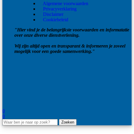
Algemene voorwaarden
Privacyverklaring
Disclaimer
Cookiebeleid
"Hier vind je de belangrijkste voorwaarden en informatatie
over onze diverse dienstverlening.
Wij zijn altijd open en transparant & informeren je zoveel
mogelijk voor een goede samenwerking."
0
0
Zoeken