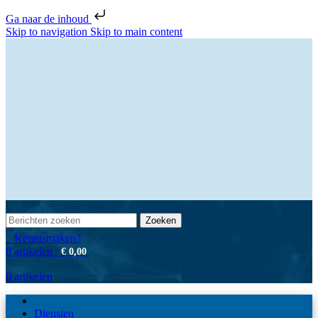
Ga naar de inhoud
Skip to navigation
Skip to main content
Zoeken
Kennismaken?
0
artikelen
/
€
0,00
0
artikelen
Diensten