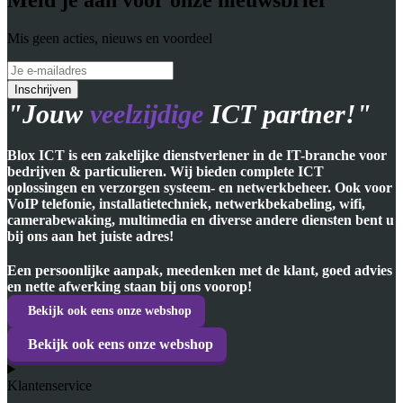
Mis geen acties, nieuws en voordeel
"Jouw
veelzijdige
ICT partner!"
Blox ICT is een zakelijke dienstverlener in de IT-branche voor
bedrijven & particulieren. Wij bieden complete ICT
oplossingen en verzorgen systeem- en netwerkbeheer. Ook voor
VoIP telefonie, installatietechniek, netwerkbekabeling, wifi,
camerabewaking, multimedia en diverse andere diensten bent u
bij ons aan het juiste adres!
Een persoonlijke aanpak, meedenken met de klant, goed advies
en nette afwerking staan bij ons voorop!
Bekijk ook eens onze webshop
Bekijk ook eens onze webshop
Klantenservice