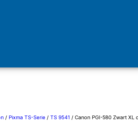
on
/
Pixma TS-Serie
/
TS 9541
/
Canon PGI-580 Zwart XL ca