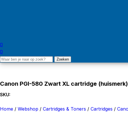
0
0
Zoeken
Canon PGI-580 Zwart XL cartridge (huismerk)
SKU:
1-020109
Home
/
Webshop
/
Cartridges & Toners
/
Cartridges
/
Can