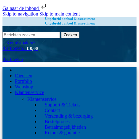
Ga naar de inhoud
Skip to navigation
Skip to main content
Uitgebreid aanbod & assortiment
Uitgebreid aanbod & assortiment
Zoeken
Kennismaken?
0
artikelen
/
€
0,00
0
artikelen
Diensten
Portfolio
Webshop
Klantenservice
Klantenservice
Support & Tickets
Contact
Verzending & bezorging
Bestelproces
Betaalmogelijkheden
Retour & garantie