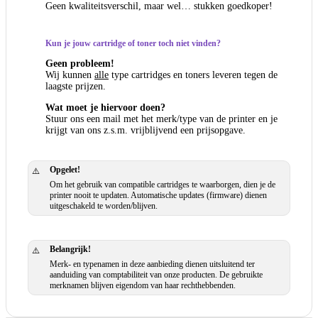
Geen kwaliteitsverschil, maar wel… stukken goedkoper!
Kun je jouw cartridge of toner toch niet vinden?
Geen probleem!
Wij kunnen
alle
type cartridges en toners leveren tegen de
laagste prijzen.
Wat moet je hiervoor doen?
Stuur ons een mail met het merk/type van de printer en je
krijgt van ons z.s.m. vrijblijvend een prijsopgave.
Opgelet!
⚠️
Om het gebruik van compatible cartridges te waarborgen, dien je de
printer nooit te updaten. Automatische updates (firmware) dienen
uitgeschakeld te worden/blijven.
Belangrijk!
⚠️
Merk- en typenamen in deze aanbieding dienen uitsluitend ter
aanduiding van comptabiliteit van onze producten. De gebruikte
merknamen blijven eigendom van haar rechthebbenden.