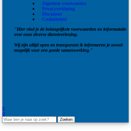
Algemene voorwaarden
Privacyverklaring
Disclaimer
Cookiebeleid
"Hier vind je de belangrijkste voorwaarden en informatatie
over onze diverse dienstverlening.
Wij zijn altijd open en transparant & informeren je zoveel
mogelijk voor een goede samenwerking."
0
0
Zoeken