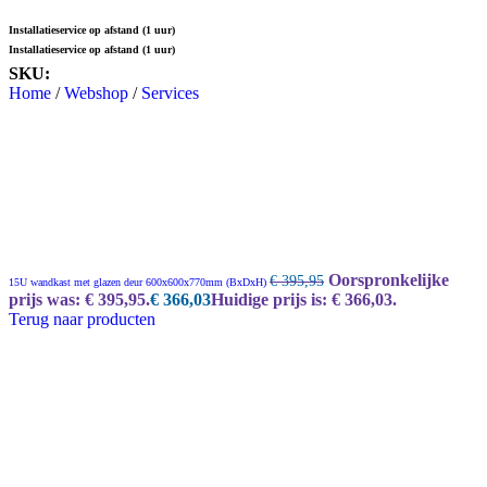
Installatieservice op afstand (1 uur)
Installatieservice op afstand (1 uur)
SKU:
BI-SERV-0030
Home
/
Webshop
/
Services
Oorspronkelijke
€
395,95
15U wandkast met glazen deur 600x600x770mm (BxDxH)
prijs was: € 395,95.
€
366,03
Huidige prijs is: € 366,03.
Terug naar producten