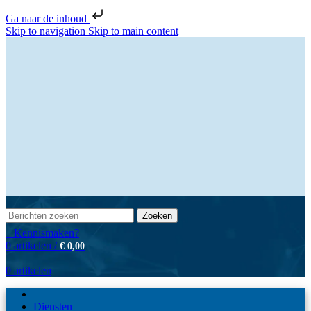
Ga naar de inhoud
Skip to navigation
Skip to main content
Zoeken
Kennismaken?
0
artikelen
/
€
0,00
0
artikelen
Diensten