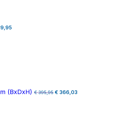
9,95
mm (BxDxH)
€
366,03
€
395,95