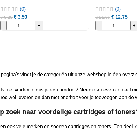
(0)
(0)
€
3,50
€
12,75
€
5,25
€
21,95
-
+
-
+
pagina's vindt je de categoriën uit onze webshop in één overzich
ets niet vinden of mis je een product? Neem dan even contact m
res wel leveren en dan met prioriteit voor je toevoegen aan de
p zoek naar voordelige cartridges of toners
ren ook vele merken en soorten cartridges en toners. Een deel