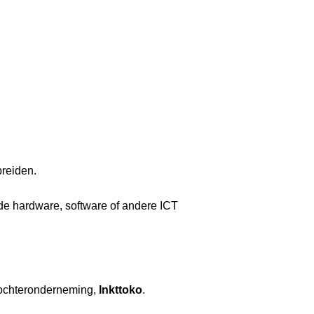
breiden.
de hardware, software of andere ICT
 dochteronderneming,
Inkttoko
.