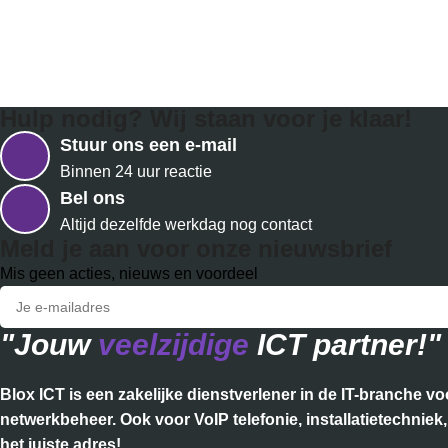
Hulp nodig? Wij staan voor je klaar!
Stuur ons een e-mail
Binnen 24 uur reactie
Bel ons
Altijd dezelfde werkdag nog contact
Meld je aan voor onze nieuwsbrief
Mis geen acties, nieuws en voordeel
"Jouw
veelzijdige
ICT partner!"
Blox ICT is een zakelijke dienstverlener in de IT-branche 
netwerkbeheer. Ook voor VoIP telefonie, installatietechnie
het juiste adres!