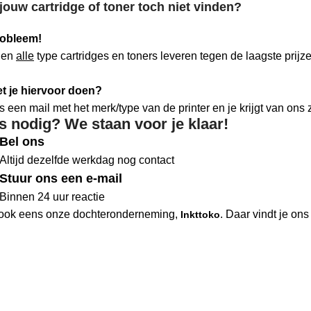
jouw cartridge of toner toch niet vinden?
obleem!
nen
alle
type cartridges en toners leveren tegen de laagste prijz
t je hiervoor doen?
s een mail met het merk/type van de printer en je krijgt van ons z
s nodig? We staan voor je klaar!
Bel ons
Altijd dezelfde werkdag nog contact
Stuur ons een e-mail
Binnen 24 uur reactie
ook eens onze dochteronderneming,
. Daar vindt je on
Inkttoko