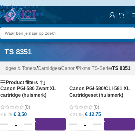
de
Skip to navigation
inhoud
Skip to main content
TS 8351
rtridges & Toners
/
Cartridges
/
Canon
/
Pixma TS-Serie
/
TS 8351
Product filters
Canon PGI-580 Zwart XL
Canon PGI-580/CLI-581 XL
cartridge (huismerk)
Cartridgeset (huismerk)
(0)
(0)
€
3,50
€
12,75
€
5,25
€
21,95