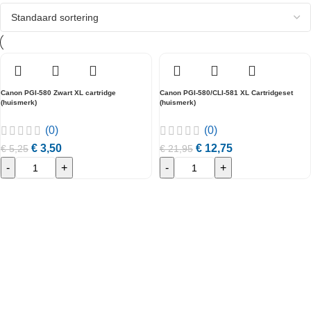
Canon PGI-580 Zwart XL cartridge
Canon PGI-580/CLI-581 XL Cartridgeset
(huismerk)
(huismerk)
(0)
(0)
€
3,50
€
12,75
€
5,25
€
21,95
-
+
-
+