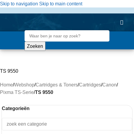
de
Skip to navigation
Skip to main content
inhoud
Zoeken
TS 9550
Home
/
Webshop
/
Cartridges & Toners
/
Cartridges
/
Canon
/
Pixma TS-Serie
/
TS 9550
Categorieën