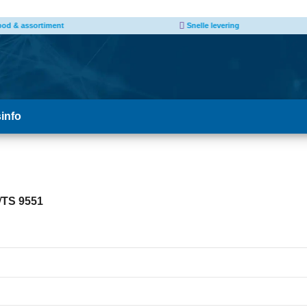
 levering
Afhalen van producten mogelijk
*
sinfo
/
TS 9551