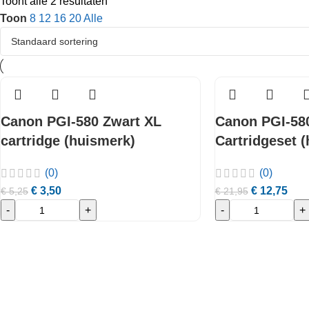
Toont alle 2 resultaten
Toon
8
12
16
20
Alle
Canon PGI-580 Zwart XL
Canon PGI-580
cartridge (huismerk)
Cartridgeset 
(0)
(0)
€
3,50
€
12,75
€
5,25
€
21,95
-
+
-
+