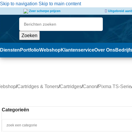
de
Skip to navigation
Skip to main content
inhoud
Uitgebreid aanbod & assortiment
Snelle
Zoeken
Diensten
Portfolio
Webshop
Klantenservice
Over Ons
Bedrijf
1
ebshop
/
Cartridges & Toners
/
Cartridges
/
Canon
/
Pixma TS-Serie
Categorieën