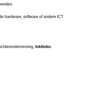
breiden.
de hardware, software of andere ICT
 dochteronderneming,
Inkttoko
.