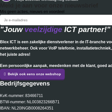
Meld je aan voor onze nieuwsbrief
Mis geen acties, nieuws en voordeel
"Jouw
veelzijdige
ICT partner!"
Blox ICT is een zakelijke dienstverlener in de IT-branche 
netwerkbeheer. Ook voor VoIP telefonie, installatietechnie
het juiste adres!
Een persoonlijke aanpak, meedenken met de klant, goed adv
Bekijk ook eens onze webshop
Bedrijfsgegevens
KvK-nummer: 83466711
BTW-nummer: NL003823266B71
IBAN: NL20INGB0008264351