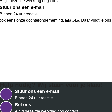
Altijd dezelfde werkdag nog contact
Stuur ons een e-mail
Binnen 24 uur reactie
ook eens onze dochteronderneming,
. Daar vindt je on
Inkttoko
Hulp nodig? Wij staan voor je klaar!
Stuur ons een e-mail
Binnen 24 uur reactie
Bel ons
Altijd dezelfde werkdag nog contact