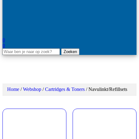
0
0
Zoeken
Navulinkt/Refillsets
Home
/
Webshop
/
Cartridges & Toners
/
Navulinkt/Refillsets