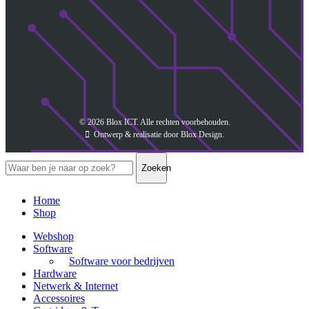
© 2026
Blox ICT
. Alle rechten voorbehouden.
Ontwerp & realisatie door
Blox Design
.
Zoeken
Home
Shop
Webshop
Software
Software voor bedrijven
Hardware
Netwerk & Internet
Accessoires