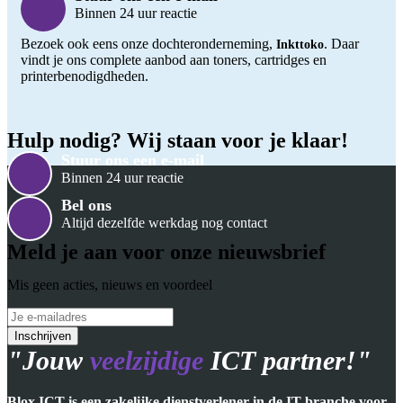
Binnen 24 uur reactie
Bezoek ook eens onze dochteronderneming,
. Daar
Inkttoko
vindt je ons complete aanbod aan toners, cartridges en
printerbenodigdheden.
Hulp nodig? Wij staan voor je klaar!
Stuur ons een e-mail
Binnen 24 uur reactie
Bel ons
Altijd dezelfde werkdag nog contact
Meld je aan voor onze nieuwsbrief
Mis geen acties, nieuws en voordeel
"Jouw
veelzijdige
ICT partner!"
Blox ICT is een zakelijke dienstverlener in de IT-branche voor