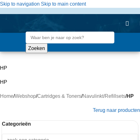
de
Skip to navigation
Skip to main content
inhoud
Zoeken
HP
HP
Home
/
Webshop
/
Cartridges & Toners
/
Navulinkt/Refillsets
/
HP
Terug naar producten
Categorieën