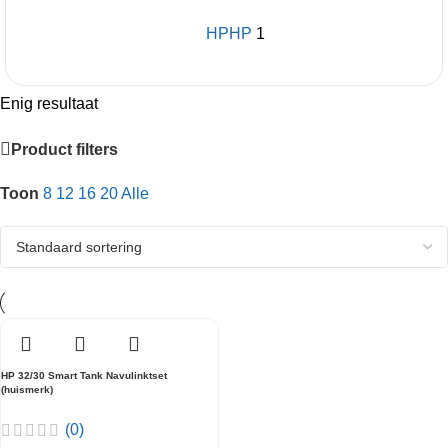
HP
HP
1
Enig resultaat
Product filters
Toon
8
12
16
20
Alle
HP 32/30 Smart Tank Navulinktset
(huismerk)
(0)