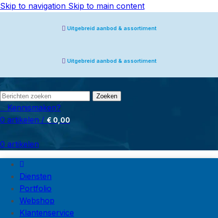
de
Skip to navigation
Skip to main content
inhoud
Uitgebreid aanbod & assortiment
Uitgebreid aanbod & assortiment
Zoeken
Kennismaken?
0
artikelen
/
€
0,00
0
artikelen
Diensten
Portfolio
Webshop
Klantenservice