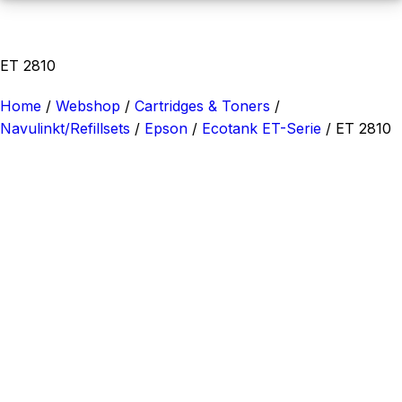
ET 2810
Home
/
Webshop
/
Cartridges & Toners
/
Navulinkt/Refillsets
/
Epson
/
Ecotank ET-Serie
/
ET 2810
Categorieën
Navulinkt/Refillsets
Epson
Ecotank ET-Serie
ET 1810
ET 2710
ET 2711