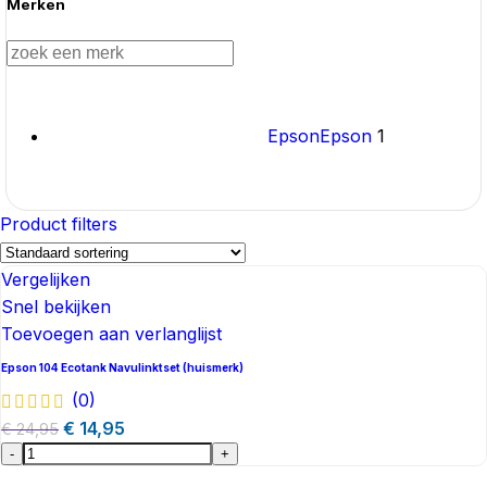
Merken
Epson
Epson
1
Product filters
Vergelijken
Snel bekijken
Toevoegen aan verlanglijst
Epson 104 Ecotank Navulinktset (huismerk)
(0)
€
14,95
€
24,95
-
+