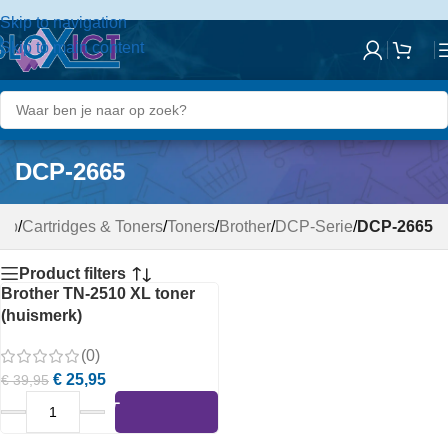
de
Skip to navigation
inhoud
Skip to main content
DCP-2665
op
/
Cartridges & Toners
/
Toners
/
Brother
/
DCP-Serie
/
DCP-2665
Product filters
Brother TN-2510 XL toner
(huismerk)
(0)
€
25,95
€
39,95