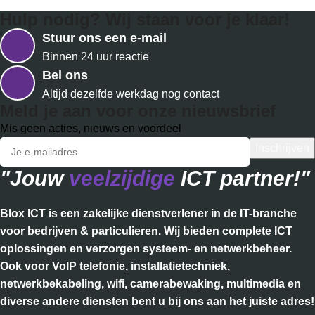
Hulp nodig? Wij staan voor je klaar!
Stuur ons een e-mail
Binnen 24 uur reactie
Bel ons
Altijd dezelfde werkdag nog contact
Meld je aan voor onze nieuwsbrief
Mis geen acties, nieuws en voordeel
"Jouw
veelzijdige
ICT partner!"
Blox ICT is een zakelijke dienstverlener in de IT-branche
voor bedrijven & particulieren. Wij bieden complete ICT
oplossingen en verzorgen systeem- en netwerkbeheer.
Ook voor VoIP telefonie, installatietechniek,
netwerkbekabeling, wifi, camerabewaking, multimedia en
diverse andere diensten bent u bij ons aan het juiste adres!