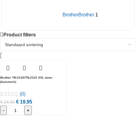
Brother
Brother
1
Product filters
Brother TN-2120/TN-2110 XXL toner
(huismerk)
(0)
€
19,95
€
29,95
-
+