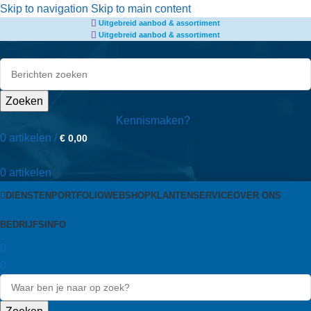
de
Skip to navigation
Skip to main content
Uitgebreid aanbod & assortiment
inhoud
Uitgebreid aanbod & assortiment
Zoeken
Kennismaken?
0
artikelen
/
€
0,00
0
artikelen
DIENSTEN
PORTFOLIO
WEBSHOP
KLANTENSERVICE
OVER ONS
BEDRIJFSINFO
0
0