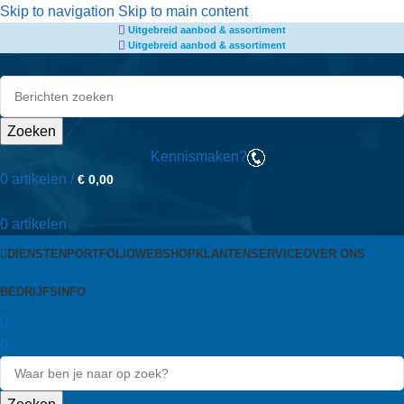
de
Skip to navigation
Skip to main content
Uitgebreid aanbod & assortiment
inhoud
Uitgebreid aanbod & assortiment
Zoeken
Kennismaken?
0
artikelen
/
€
0,00
0
artikelen
DIENSTEN
PORTFOLIO
WEBSHOP
KLANTENSERVICE
OVER ONS
BEDRIJFSINFO
0
0