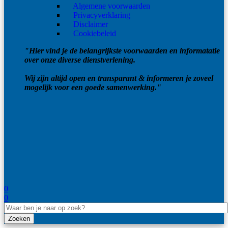
Algemene voorwaarden
Privacyverklaring
Disclaimer
Cookiebeleid
"Hier vind je de belangrijkste voorwaarden en informatatie
over onze diverse dienstverlening.
Wij zijn altijd open en transparant & informeren je zoveel
mogelijk voor een goede samenwerking."
0
0
Zoeken