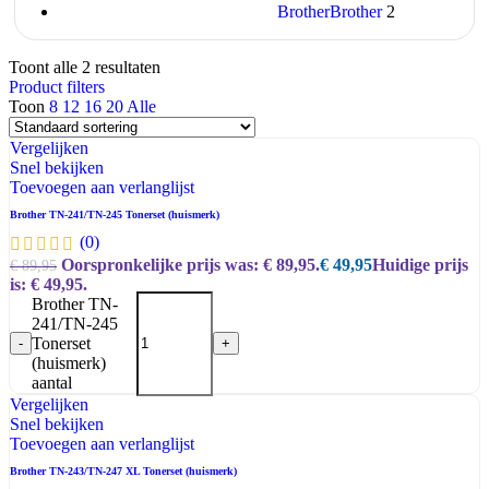
Brother
Brother
2
Toont alle 2 resultaten
Product filters
Toon
8
12
16
20
Alle
Vergelijken
Snel bekijken
Toevoegen aan verlanglijst
Brother TN-241/TN-245 Tonerset (huismerk)
(0)
Oorspronkelijke prijs was: € 89,95.
€
49,95
Huidige prijs
€
89,95
is: € 49,95.
Brother TN-
241/TN-245
Tonerset
-
+
(huismerk)
aantal
Vergelijken
Snel bekijken
Toevoegen aan verlanglijst
Brother TN-243/TN-247 XL Tonerset (huismerk)