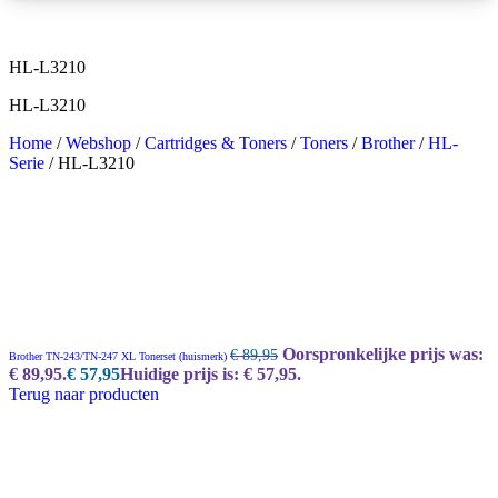
HL-L3210
HL-L3210
Home
/
Webshop
/
Cartridges & Toners
/
Toners
/
Brother
/
HL-
Serie
/
HL-L3210
Oorspronkelijke prijs was:
€
89,95
Brother TN-243/TN-247 XL Tonerset (huismerk)
€ 89,95.
€
57,95
Huidige prijs is: € 57,95.
Terug naar producten