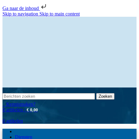
Ga naar de inhoud
Skip to navigation
Skip to main content
Zoeken
Kennismaken?
0
artikelen
/
€
0,00
0
artikelen
Diensten