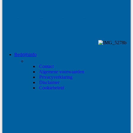
bedrijven & particulieren.
Bekijk onze vele diensten en mogelijkheden, altijd een
persoonlijke service, uitstekende afwerking & 20+ jaar
ervaring in de IT en technische installaties!"
Bedrijfsinfo
Bedrijfsinfo
Contact
Algemene voorwaarden
Privacyverklaring
Disclaimer
Cookiebeleid
"Hier vind je de belangrijkste voorwaarden en informatatie
over onze diverse dienstverlening.
Wij zijn altijd open en transparant & informeren je zoveel