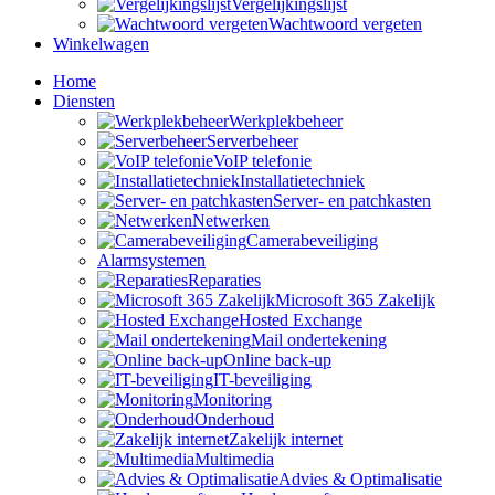
Vergelijkingslijst
Wachtwoord vergeten
Winkelwagen
Home
Diensten
Werkplekbeheer
Serverbeheer
VoIP telefonie
Installatietechniek
Server- en patchkasten
Netwerken
Camerabeveiliging
Alarmsystemen
Reparaties
Microsoft 365 Zakelijk
Hosted Exchange
Mail ondertekening
Online back-up
IT-beveiliging
Monitoring
Onderhoud
Zakelijk internet
Multimedia
Advies & Optimalisatie