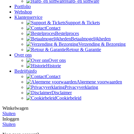
Hard- en software
Portfolio
Webshop
Klantenservice
Support & Tickets
Contact
Bestelproces
Betaalmogelijkheden
Verzending & Bezorging
Retour & Garantie
Over ons
Over ons
Historie
Bedrijfsinfo
Contact
Algemene voorwaarden
Privacyverklaring
Disclaimer
Cookiebeleid
Winkelwagen
Sluiten
Inloggen
Sluiten