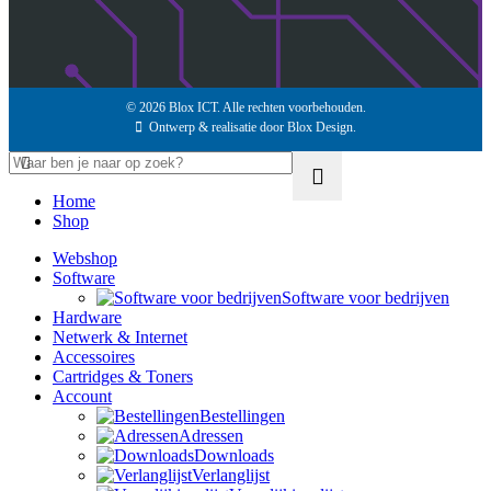
© 2026
Blox ICT
. Alle rechten voorbehouden.
Ontwerp & realisatie door
Blox Design
.
Home
Shop
Webshop
Software
Software voor bedrijven
Hardware
Netwerk & Internet
Accessoires
Cartridges & Toners
Account
Bestellingen
Adressen
Downloads
Verlanglijst