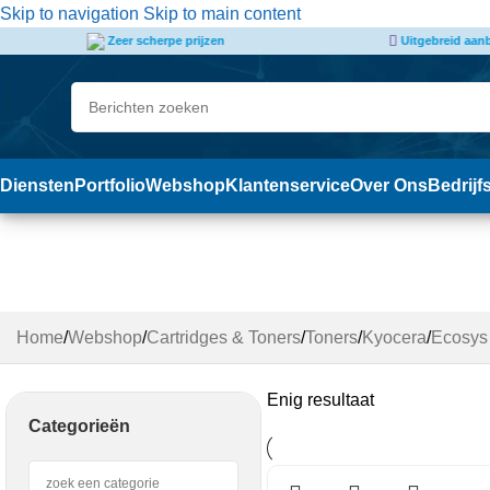
de
Skip to navigation
Skip to main content
inhoud
Uitgebreid aanbod & assortiment
Snelle
Diensten
Portfolio
Webshop
Klantenservice
Over Ons
Bedrijf
M 2735DW
Home
/
Webshop
/
Cartridges & Toners
/
Toners
/
Kyocera
/
Ecosys
Enig resultaat
Categorieën