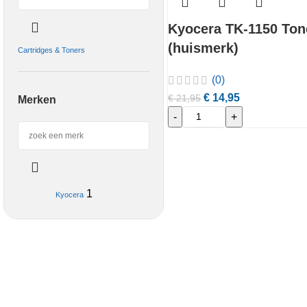
Kyocera TK-1150 Ton
(huismerk)
Cartridges & Toners
(0)
€
14,95
€
21,95
Merken
-
+
1
Kyocera