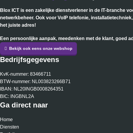
Blox ICT is een zakelijke dienstverlener in de IT-branche 
netwerkbeheer. Ook voor VoIP telefonie, installatietechnie
het juiste adres!
Een persoonlijke aanpak, meedenken met de klant, goed adv
Bekijk ook eens onze webshop
Bedrijfsgegevens
KvK-nummer: 83466711
BTW-nummer: NL003823266B71
IBAN: NL20INGB0008264351
BIC: INGBNL2A
Ga direct naar
Home
Diensten