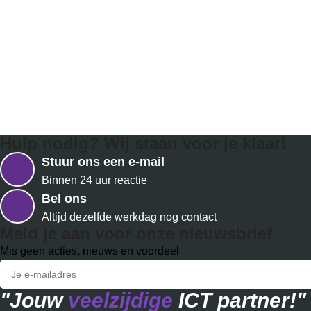
Hulp nodig? Wij staan voor je klaar!
Stuur ons een e-mail
Binnen 24 uur reactie
Bel ons
Altijd dezelfde werkdag nog contact
Meld je aan voor onze nieuwsbrief
Mis geen acties, nieuws en voordeel
"Jouw
veelzijdige
ICT partner!"