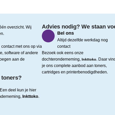
Advies nodig? We staan voor
één overzicht. Wij
Bel ons
en.
Altijd dezelfde werkdag nog
 contact met ons op via
contact
e, software of andere
Bezoek ook eens onze
evoegen aan de
dochteronderneming,
. Daar vin
Inkttoko
je ons complete aanbod aan toners,
cartridges en printerbenodigdheden.
 toners?
Een deel kun je hier
onderneming,
Inkttoko
.