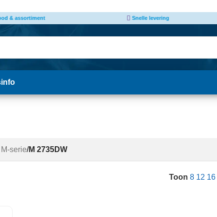
 levering
Afhalen van producten mogelijk
*
sinfo
 M-serie
/
M 2735DW
Toon
8
12
1