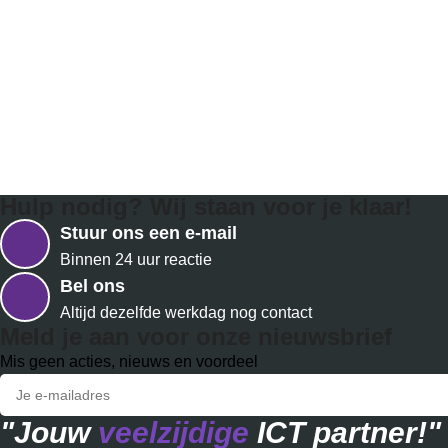
Hulp nodig? Wij staan voor je klaar!
Stuur ons een e-mail
Binnen 24 uur reactie
Bel ons
Altijd dezelfde werkdag nog contact
Meld je aan voor onze nieuwsbrief
Mis geen acties, nieuws en voordeel
"Jouw
veelzijdige
ICT partner!"