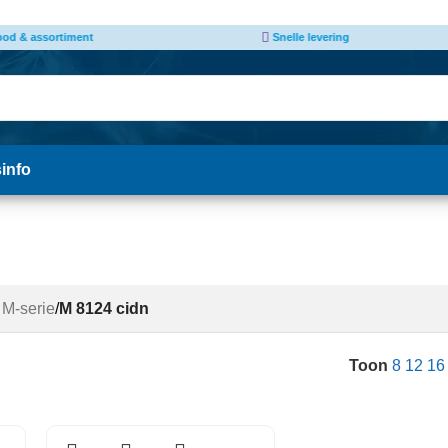
 levering
Afhalen van producten mogelijk
*
sinfo
 M-serie
/
M 8124 cidn
Toon
8
12
1