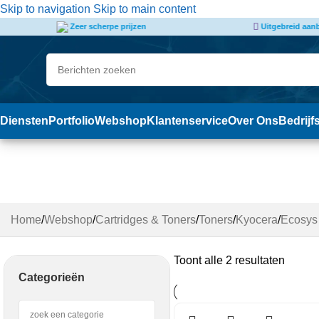
de
Skip to navigation
Skip to main content
inhoud
Uitgebreid aanbod & assortiment
Snelle
Diensten
Portfolio
Webshop
Klantenservice
Over Ons
Bedrijf
M 8124 cidn
Home
/
Webshop
/
Cartridges & Toners
/
Toners
/
Kyocera
/
Ecosys
Toont alle 2 resultaten
Categorieën