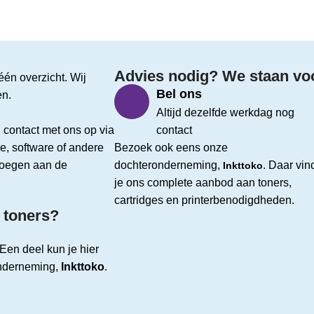
Advies nodig? We staan voor
één overzicht. Wij
Bel ons
en.
Altijd dezelfde werkdag nog
 contact met ons op via
contact
e, software of andere
Bezoek ook eens onze
evoegen aan de
dochteronderneming,
. Daar vin
Inkttoko
je ons complete aanbod aan toners,
cartridges en printerbenodigdheden.
 toners?
Een deel kun je hier
onderneming,
Inkttoko
.