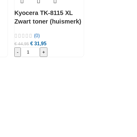
Kyocera TK-8115 XL
Zwart toner (huismerk)
(0)
€
31,95
€
44,95
-
+