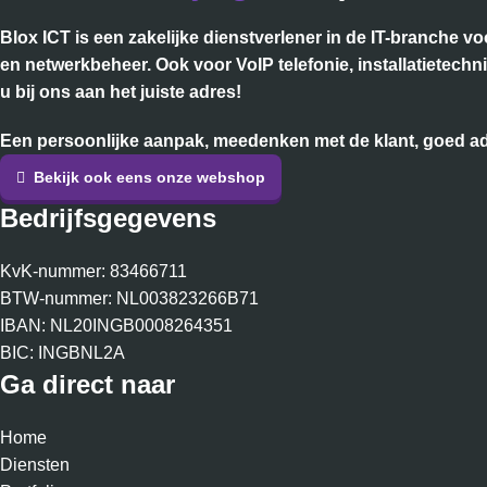
Blox ICT is een zakelijke dienstverlener in de IT-branche 
en netwerkbeheer. Ook voor VoIP telefonie, installatietech
u bij ons aan het juiste adres!
Een persoonlijke aanpak, meedenken met de klant, goed adv
Bekijk ook eens onze webshop
Bedrijfsgegevens
KvK-nummer: 83466711
BTW-nummer: NL003823266B71
IBAN: NL20INGB0008264351
BIC: INGBNL2A
Ga direct naar
Home
Diensten