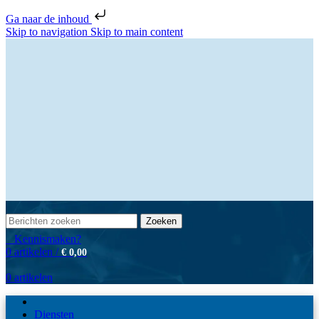
Ga naar de inhoud
Skip to navigation
Skip to main content
Zoeken
Kennismaken?
0
artikelen
/
€
0,00
0
artikelen
Diensten