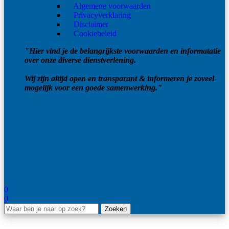
Algemene voorwaarden
Privacyverklaring
Disclaimer
Cookiebeleid
"Hier vind je de belangrijkste voorwaarden en informatatie
over onze diverse dienstverlening.
Wij zijn altijd open en transparant & informeren je zoveel
mogelijk voor een goede samenwerking."
0
0
Zoeken