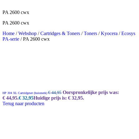
PA 2600 cwx
PA 2600 cwx
Home
/
Webshop
/
Cartridges & Toners
/
Toners
/
Kyocera
/
Ecosys
PA-serie
/
PA 2600 cwx
Oorspronkelijke prijs was:
€
44,95
HP 304 XL Cartridgeset (huismerk)
€ 44,95.
€
32,95
Huidige prijs is: € 32,95.
Terug naar producten