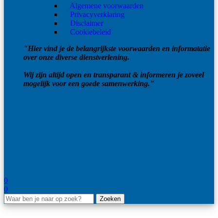
Algemene voorwaarden
Privacyverklaring
Disclaimer
Cookiebeleid
"Hier vind je de belangrijkste voorwaarden en informatatie
over onze diverse dienstverlening.
Wij zijn altijd open en transparant & informeren je zoveel
mogelijk voor een goede samenwerking."
0
0
Zoeken