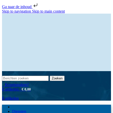
Ga naar de inhoud
Skip to navigation
Skip to main content
Zoeken
Kennismaken?
0
artikelen
/
€
0,00
0
artikelen
Diensten