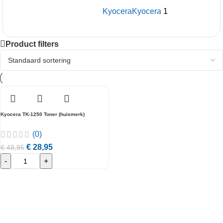
Kyocera
Kyocera
1
Product filters
Kyocera TK-1250 Toner (huismerk)
(0)
€
28,95
€
48,95
-
+