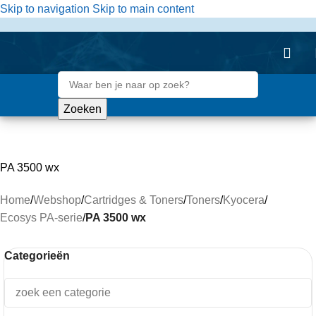
de
Skip to navigation
Skip to main content
inhoud
Zoeken
PA 3500 wx
Home
/
Webshop
/
Cartridges & Toners
/
Toners
/
Kyocera
/
Ecosys PA-serie
/
PA 3500 wx
Categorieën