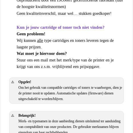
Geproduceerd door een ISO9001 gecertificeerde fabrikant (dus
de hoogste kwaliteitsnormen)
Geen kwaliteitsverschil, maar wel… stukken goedkoper!
Kun je jouw cartridge of toner toch niet vinden?
Geen probleem!
Wij kunnen
alle
type cartridges en toners leveren tegen de
laagste prijzen.
Wat moet je hiervoor doen?
Stuur ons een mail met het merk/type van de printer en je
krijgt van ons z.s.m. vrijblijvend een prijsopgave.
⚠️
Opgelet!
Om het gebruik van compatible cartridges of toners te waarborgen, dien je
de printer nooit te updaten. Automatische updates (firmware) dienen
uitgeschakeld te worden/blijven.
⚠️
Belangrijk!
Merk- en typenamen in deze aanbieding dienen uitsluitend ter aanduiding
van comptabiliteit van onze producten. De gebruikte merknamen blijven
eigendom van haar rechthebbenden.