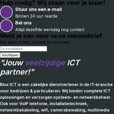
Hulp nodig? Wij staan voor je klaar!
Stuur ons een e-mail
Binnen 24 uur reactie
Bel ons
Altijd dezelfde werkdag nog contact
Meld je aan voor onze nieuwsbrief
Mis geen acties, nieuws en voordeel
"Jouw
veelzijdige
ICT
partner!"
Blox ICT is een zakelijke dienstverlener in de IT-branche
voor bedrijven & particulieren. Wij bieden complete ICT
oplossingen en verzorgen systeem- en netwerkbeheer.
Ook voor VoIP telefonie, installatietechniek,
netwerkbekabeling, wifi, camerabewaking, multimedia