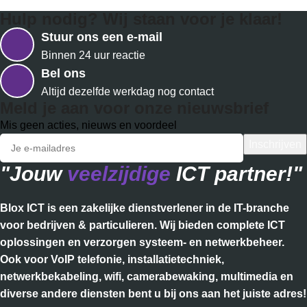
Hulp nodig? Wij staan voor je klaar!
Stuur ons een e-mail
Binnen 24 uur reactie
Bel ons
Altijd dezelfde werkdag nog contact
Meld je aan voor onze nieuwsbrief
Mis geen acties, nieuws en voordeel
"Jouw
veelzijdige
ICT partner!"
Blox ICT is een zakelijke dienstverlener in de IT-branche
voor bedrijven & particulieren. Wij bieden complete ICT
oplossingen en verzorgen systeem- en netwerkbeheer.
Ook voor VoIP telefonie, installatietechniek,
netwerkbekabeling, wifi, camerabewaking, multimedia en
diverse andere diensten bent u bij ons aan het juiste adres!