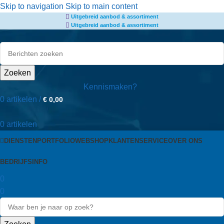
de
Skip to navigation
Skip to main content
Uitgebreid aanbod & assortiment
inhoud
Uitgebreid aanbod & assortiment
Zoeken
Kennismaken?
0
artikelen
/
€
0,00
0
artikelen
DIENSTEN
PORTFOLIO
WEBSHOP
KLANTENSERVICE
OVER ONS
BEDRIJFSINFO
0
0