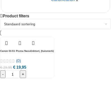
Product filters
Canon GI-51 Pixma Navulinktset, (huismerk)
(0)
€
19,95
€
29,95
-
+