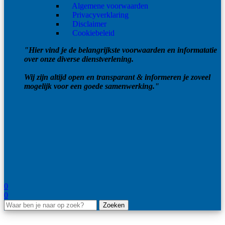
Algemene voorwaarden
Privacyverklaring
Disclaimer
Cookiebeleid
"Hier vind je de belangrijkste voorwaarden en informatatie
over onze diverse dienstverlening.
Wij zijn altijd open en transparant & informeren je zoveel
mogelijk voor een goede samenwerking."
0
0
Zoeken