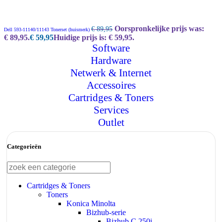
Oorspronkelijke prijs was:
€
89,95
Dell 593-11140/11143 Tonerset (huismerk)
€ 89,95.
€
59,95
Huidige prijs is: € 59,95.
Software
Hardware
Netwerk & Internet
Accessoires
Cartridges & Toners
Services
Outlet
Categorieën
Cartridges & Toners
Toners
Konica Minolta
Bizhub-serie
Bizhub C 250i