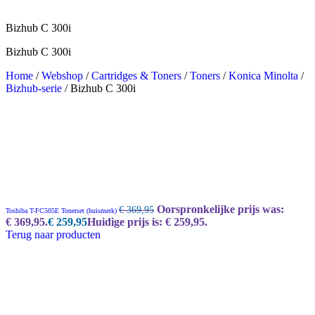
Bizhub C 300i
Bizhub C 300i
Home
/
Webshop
/
Cartridges & Toners
/
Toners
/
Konica Minolta
/
Bizhub-serie
/
Bizhub C 300i
Oorspronkelijke prijs was:
€
369,95
Toshiba T-FC505E Tonerset (huismerk)
€ 369,95.
€
259,95
Huidige prijs is: € 259,95.
Terug naar producten