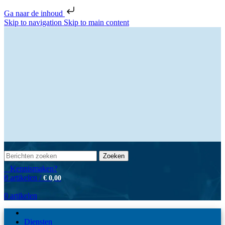
Ga naar de inhoud
Skip to navigation
Skip to main content
Zoeken
Kennismaken?
0
artikelen
/
€
0,00
0
artikelen
Diensten