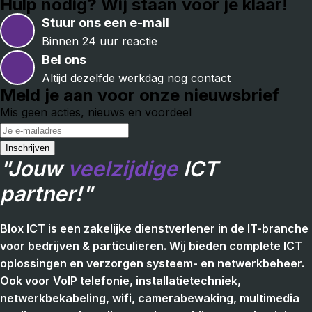
Hulp nodig? Wij staan voor je klaar!
Stuur ons een e-mail
Binnen 24 uur reactie
Bel ons
Altijd dezelfde werkdag nog contact
Meld je aan voor onze nieuwsbrief
Mis geen acties, nieuws en voordeel
"Jouw
veelzijdige
ICT
partner!"
Blox ICT is een zakelijke dienstverlener in de IT-branche
voor bedrijven & particulieren. Wij bieden complete ICT
oplossingen en verzorgen systeem- en netwerkbeheer.
Ook voor VoIP telefonie, installatietechniek,
netwerkbekabeling, wifi, camerabewaking, multimedia