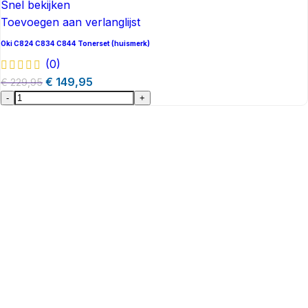
Snel bekijken
Toevoegen aan verlanglijst
Oki C824 C834 C844 Tonerset (huismerk)
(0)
€
149,95
€
229,95
-
+