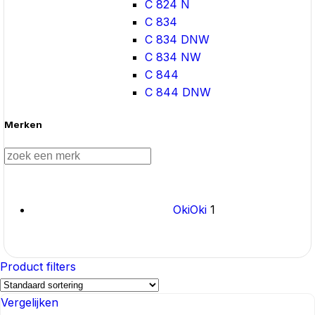
C 824 N
C 834
C 834 DNW
C 834 NW
C 844
C 844 DNW
Merken
Oki
Oki
1
Product filters
Vergelijken