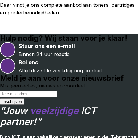
Daar vindt je ons complete aanbod aan toners, cartridges
en printerbenodigdheden.
Hulp nodig? Wij staan voor je klaar!
Stuur ons een e-mail
Binnen 24 uur reactie
Bel ons
Altijd dezelfde werkdag nog contact
Meld je aan voor onze nieuwsbrief
Mis geen acties, nieuws en voordeel
"Jouw
veelzijdige
ICT
partner!"
Blox ICT is een zakelijke dienstverlener in de IT-branche