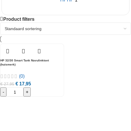
Product filters
HP 32/30 Smart Tank Navulinktset
(huismerk)
(0)
€
17,95
€
27,95
-
+